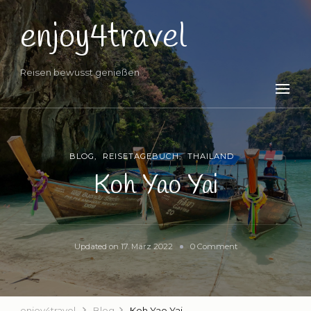
enjoy4travel
Reisen bewusst genießen
BLOG
REISETAGEBUCH
THAILAND
Koh Yao Yai
on
Updated on
17. März 2022
0 Comment
Koh
Yao
Yai
enjoy4travel
Blog
Koh Yao Yai