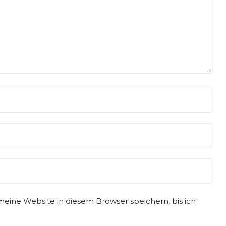
ebuch
Blog
USA
Reisetagebuch
Blog
ine Website in diesem Browser speichern, bis ich
on
Cape Cod