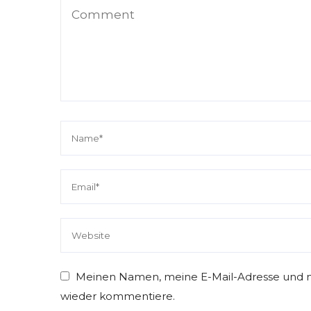
elgebiete
Reisetagebuch
Blog
USA
Reisetag
Meinen Namen, meine E-Mail-Adresse und me
Dubai
Bost
wieder kommentiere.