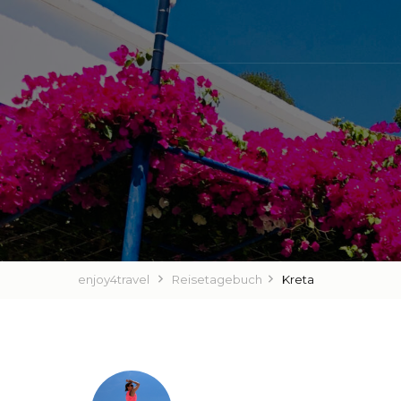
enjoy4travel
Reisetagebuch
Kreta