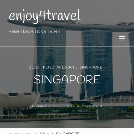
enjoy4travel
Reisen bewusst genießen
BLOG
REISETAGEBUCH
SINGAPORE
SINGAPORE
on
Updated on
17. März 2022
0 Comment
SINGAPORE
enjoy4travel
Blog
SINGAPORE